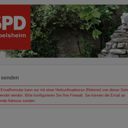
 senden
Emailformular kann nur mit einer Herkunftsadresse (Referrer) von dieser Seit
endet werden. Bitte konfigurieren Sie Ihre
Firewall
. Sie können die Email an
ende Adresse senden: