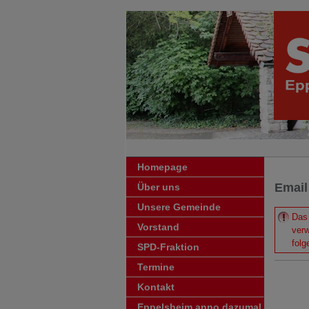
Homepage
Email
Über uns
Unsere Gemeinde
Das 
Vorstand
verw
folg
SPD-
Fraktion
Termine
Kontakt
Eppelsheim anno dazumal