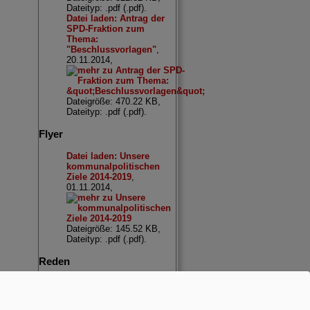
Dateityp: .pdf (.pdf).
Datei laden: Antrag der
SPD-Fraktion zum
Thema:
"Beschlussvorlagen"
,
20.11.2014,
Dateigröße: 470.22 KB,
Dateityp: .pdf (.pdf).
Flyer
Datei laden: Unsere
kommunalpolitischen
Ziele 2014-2019
,
01.11.2014,
Dateigröße: 145.52 KB,
Dateityp: .pdf (.pdf).
Reden
Datei laden:
Neujahrsansprache des
Vorsitzenden 2015
,